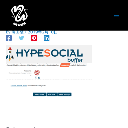
内
容
5a9c0b4923548c5c138381f17f40
を
ス
2a57
キ
By
潮田徹
/
2019年2月10日
ッ
プ