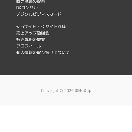
b
a
販売戦略の提案
o
g
DXコンサル
デジタルビジネスカード
o
r
k
a
webサイト・ECサイト作成
売上アップ勉強会
m
販売戦略の提案
プロフィール
個人情報の取り扱いについて
Copyright © 2026 潮田徹.jp