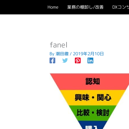
内
Home
業務の棚卸し/改善
DXコン
容
を
ス
キ
ッ
fanel
プ
By
潮田徹
/
2019年2月10日