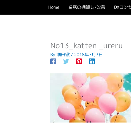
内
Home
業務の棚卸し/改善
DXコン
容
を
ス
キ
ッ
No13_katteni_ureru
プ
By
潮田徹
/
2018年7月3日