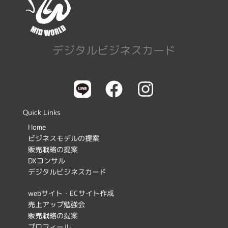
デジタルビジネスカード
F
I
a
n
c
s
Quick Links
e
t
Home
ビジネスモデルの提案
b
a
販売戦略の提案
o
g
DXコンサル
デジタルビジネスカード
o
r
k
a
webサイト・ECサイト作成
売上アップ勉強会
m
販売戦略の提案
プロフィール