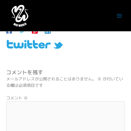
内
容
01_twitter_logo
を
ス
コメントする
/ By
潮田徹
/
2020年6月13日
キ
ッ
プ
コメントを残す
メールアドレスが公開されることはありません。
※
が付いてい
る欄は必須項目です
コメント
※