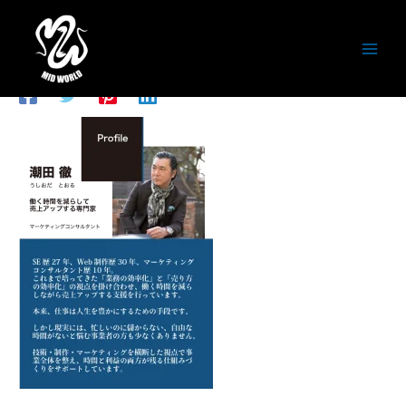
内
容
アートボード 002
を
ス
コメントする
/ By
潮田徹
/
2026年5月16日
キ
ッ
プ