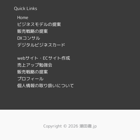
c
s
Quick Links
e
t
Home
ビジネスモデルの提案
b
a
販売戦略の提案
o
g
DXコンサル
デジタルビジネスカード
o
r
k
a
webサイト・ECサイト作成
売上アップ勉強会
m
販売戦略の提案
プロフィール
個人情報の取り扱いについて
Copyright © 2026 潮田徹.jp