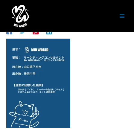
内
容
アートボード 003
を
ス
コメントする
/ By
潮田徹
/
2026年5月16日
キ
ッ
プ