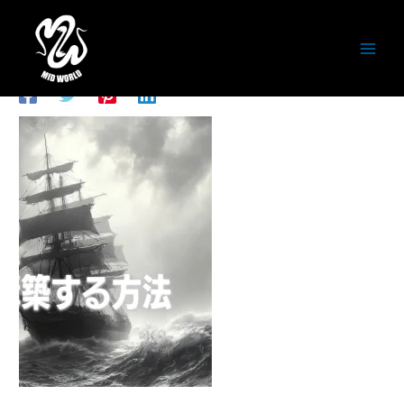
内
容
アートボード 039
を
ス
コメントする
/ By
潮田徹
/
2026年5月16日
キ
ッ
プ