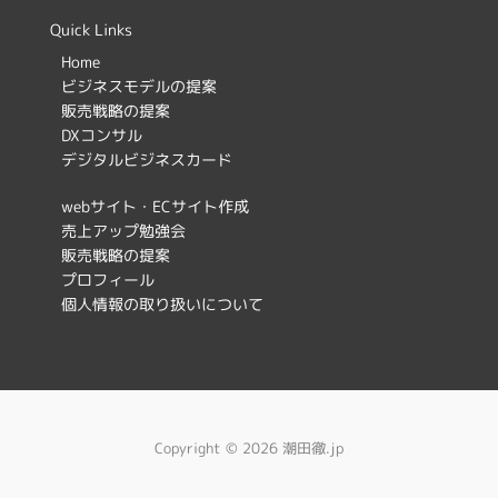
c
s
Quick Links
e
t
Home
ビジネスモデルの提案
b
a
販売戦略の提案
o
g
DXコンサル
デジタルビジネスカード
o
r
k
a
webサイト・ECサイト作成
売上アップ勉強会
m
販売戦略の提案
プロフィール
個人情報の取り扱いについて
Copyright © 2026 潮田徹.jp