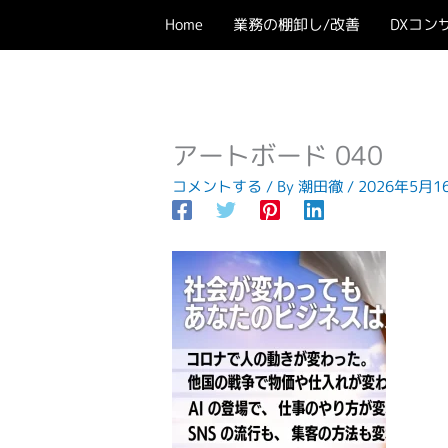
内
Home
業務の棚卸し/改善
DXコン
容
を
ス
キ
ッ
アートボード 040
プ
コメントする
/ By
潮田徹
/
2026年5月1