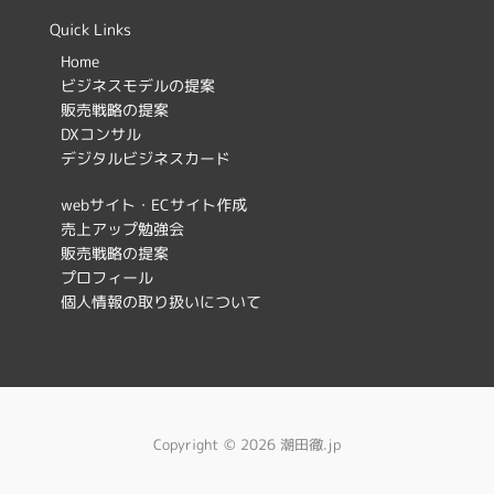
c
s
Quick Links
e
t
Home
ビジネスモデルの提案
b
a
販売戦略の提案
o
g
DXコンサル
デジタルビジネスカード
o
r
k
a
webサイト・ECサイト作成
売上アップ勉強会
m
販売戦略の提案
プロフィール
個人情報の取り扱いについて
Copyright © 2026 潮田徹.jp