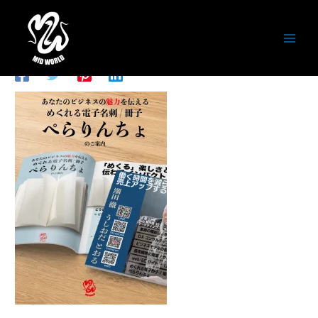
内
容
アートボード 056
を
ス
コメントする
/ By
潮田徹
/
2026年5月16日
キ
ッ
プ