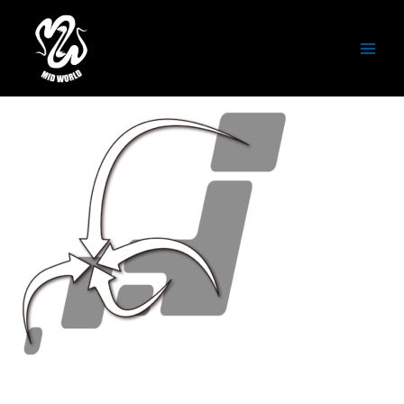
内
容
map_shuyaku
を
ス
コメントする
/ By
潮田徹
/
2023年8月11日
キ
ッ
プ