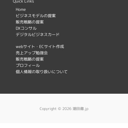
c
s
Quick Links
e
t
Home
ビジネスモデルの提案
b
a
販売戦略の提案
o
g
DXコンサル
デジタルビジネスカード
o
r
k
a
webサイト・ECサイト作成
売上アップ勉強会
m
販売戦略の提案
プロフィール
個人情報の取り扱いについて
Copyright © 2026 潮田徹.jp