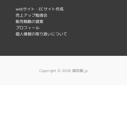
o
r
k
a
webサイト・ECサイト作成
売上アップ勉強会
m
販売戦略の提案
プロフィール
個人情報の取り扱いについて
Copyright © 2026 潮田徹.jp