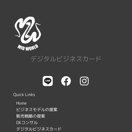
デジタルビジネスカード
F
I
a
n
c
s
Quick Links
e
t
Home
ビジネスモデルの提案
b
a
販売戦略の提案
o
g
DXコンサル
デジタルビジネスカード