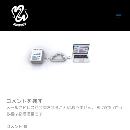
内
容
header_pc01_dx
を
ス
コメントする
/ By
潮田徹
/
2024年9月25日
キ
ッ
プ
コメントを残す
メールアドレスが公開されることはありません。
※
が付いてい
る欄は必須項目です
コメント
※