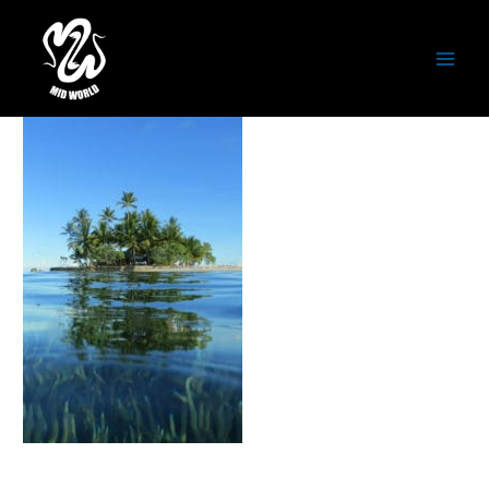
内
容
mujintou
を
ス
コメントする
/ By
潮田徹
/
2020年8月23日
キ
ッ
プ