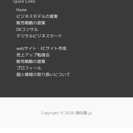
c
s
Quick Links
e
t
Home
ビジネスモデルの提案
b
a
販売戦略の提案
o
g
DXコンサル
デジタルビジネスカード
o
r
k
a
webサイト・ECサイト作成
売上アップ勉強会
m
販売戦略の提案
プロフィール
個人情報の取り扱いについて
Copyright © 2026 潮田徹.jp