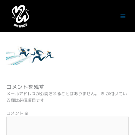
内
容
bcg_hardol
を
ス
コメントする
/ By
潮田徹
/
2024年1月12日
キ
ッ
プ
コメントを残す
メールアドレスが公開されることはありません。
※
が付いてい
る欄は必須項目です
コメント
※