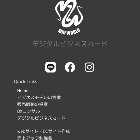
デジタルビジネスカード
F
I
a
n
c
s
Quick Links
e
t
Home
ビジネスモデルの提案
b
a
販売戦略の提案
o
g
DXコンサル
デジタルビジネスカード
o
r
k
a
webサイト・ECサイト作成
売上アップ勉強会