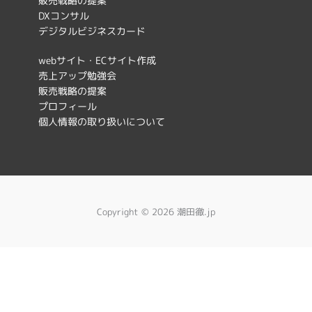
販売戦略の提案
o
g
DXコンサル
デジタルビジネスカード
o
r
k
a
webサイト・ECサイト作成
売上アップ勉強会
m
販売戦略の提案
プロフィール
個人情報の取り扱いについて
Copyright © 2026 潮田徹.jp