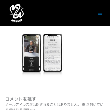
内
容
profile
を
ス
コメントする
/ By
潮田徹
/
2024年1月12日
キ
ッ
プ
コメントを残す
メールアドレスが公開されることはありません。
※
が付いてい
る欄は必須項目です