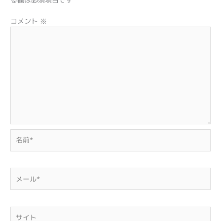
コメント
※
名
前
*
メ
ー
ル
*
サ